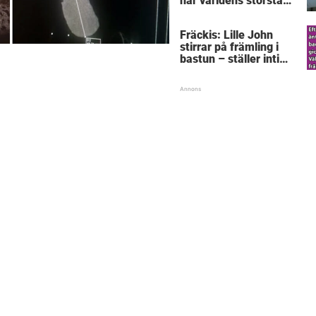
här världens största
”snorkråka”?
Fräckis: Lille John
stirrar på främling i
bastun – ställer intim
fråga som får gubben
att gråta