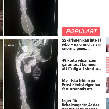
POPULÄRT
22-åringen kan inte få
jobb – på grund av sin
enorma penis:
”Arbetsgivaren trodde
att jag hade stånd”
49 korta vitsar som
garanterat kommer
att få dig att skratta
mer än du borde
Mystiska bilden på
Ernst Kirchsteiger har
fått tusentals att
skratta – kan du se
varför?
Inget för
äckelmagade: Är det