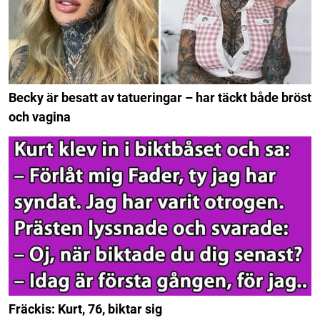
Becky är besatt av tatueringar – har täckt både bröst
och vagina
Fräckis: Kurt, 76, biktar sig