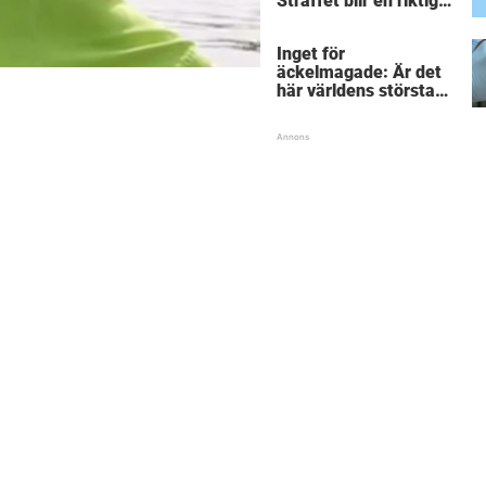
Straffet blir en riktigt
chock för alla
inblandade.
Inget för
äckelmagade: Är det
här världens största
”snorkråka”?