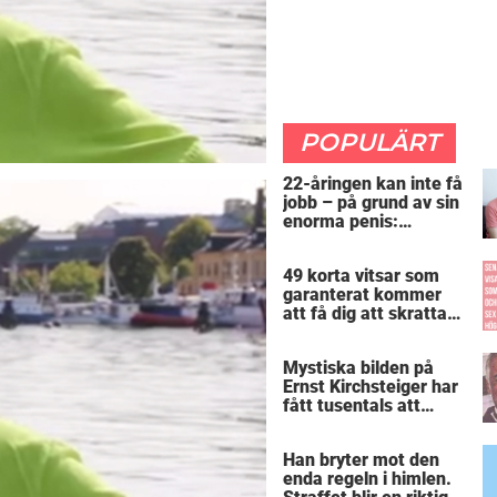
POPULÄRT
22-åringen kan inte få
jobb – på grund av sin
enorma penis:
”Arbetsgivaren trodde
att jag hade stånd”
49 korta vitsar som
garanterat kommer
att få dig att skratta
mer än du borde
Mystiska bilden på
Ernst Kirchsteiger har
fått tusentals att
skratta – kan du se
varför?
Han bryter mot den
enda regeln i himlen.