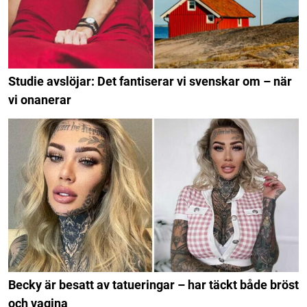
Studie avslöjar: Det fantiserar vi svenskar om – när
vi onanerar
Becky är besatt av tatueringar – har täckt både bröst
och vagina