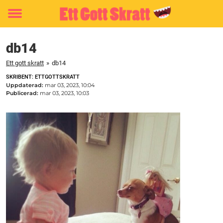
Toggle
menu
db14
Ett gott skratt
»
db14
SKRIBENT: ETTGOTTSKRATT
Uppdaterad:
mar 03, 2023, 10:04
Publicerad:
mar 03, 2023, 10:03