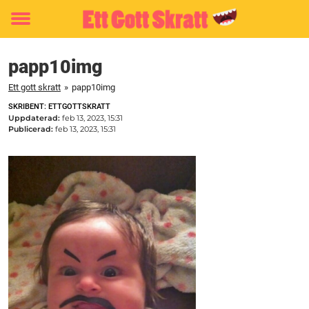
Toggle
menu
papp10img
Ett gott skratt
»
papp10img
SKRIBENT: ETTGOTTSKRATT
Uppdaterad:
feb 13, 2023, 15:31
Publicerad:
feb 13, 2023, 15:31