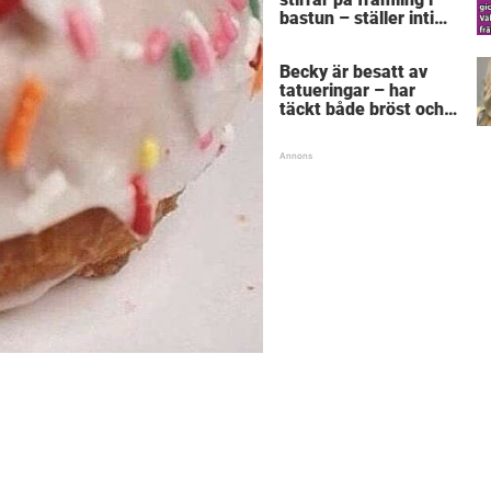
bastun – ställer intim
fråga som får gubben
att gråta
Becky är besatt av
tatueringar – har
täckt både bröst och
vagina