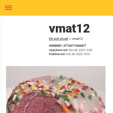
Toggle
menu
vmat12
Ett gott skratt
»
vmat12
SKRIBENT: ETTGOTTSKRATT
Uppdaterad:
feb 28, 2023, 13:05
Publicerad:
feb 28, 2023, 13:04