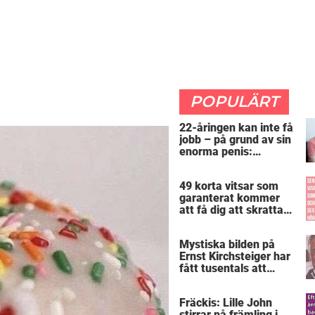
POPULÄRT
22-åringen kan inte få
jobb – på grund av sin
enorma penis:
”Arbetsgivaren trodde
att jag hade stånd”
49 korta vitsar som
garanterat kommer
att få dig att skratta
mer än du borde
Mystiska bilden på
Ernst Kirchsteiger har
fått tusentals att
skratta – kan du se
varför?
Fräckis: Lille John
stirrar på främling i