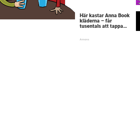
Här kastar Anna Book
kläderna – får
tusentals att tappa
hakan: ”Naken i
källarförrådet?!”