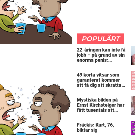
POPULÄRT
22-åringen kan inte få
jobb – på grund av sin
enorma penis:
”Arbetsgivaren trodde
att jag hade stånd”
49 korta vitsar som
garanterat kommer
att få dig att skratta
mer än du borde
Mystiska bilden på
Ernst Kirchsteiger har
fått tusentals att
skratta – kan du se
varför?
Fräckis: Kurt, 76,
biktar sig