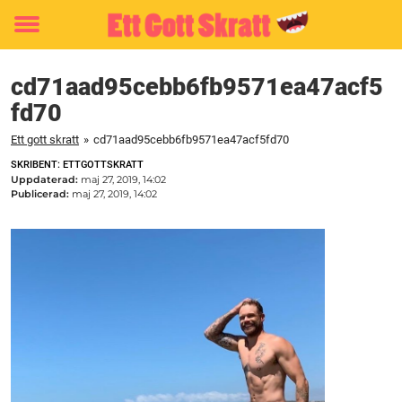
Toggle
menu
cd71aad95cebb6fb9571ea47acf5
fd70
Ett gott skratt
»
cd71aad95cebb6fb9571ea47acf5fd70
SKRIBENT: ETTGOTTSKRATT
Uppdaterad:
maj 27, 2019, 14:02
Publicerad:
maj 27, 2019, 14:02