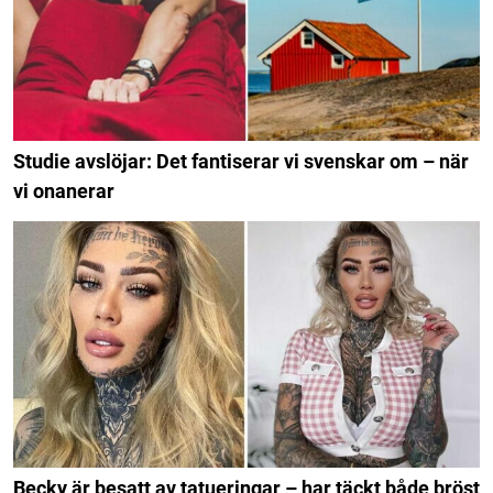
Studie avslöjar: Det fantiserar vi svenskar om – när
vi onanerar
Becky är besatt av tatueringar – har täckt både bröst