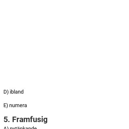
D) ibland
E) numera
5. Framfusig
A) nytänkande