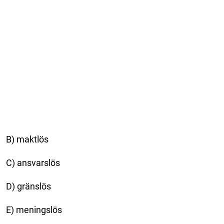
B) maktlös
C) ansvarslös
D) gränslös
E) meningslös