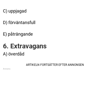
C) uppjagad
D) förväntansfull
E) påträngande
6. Extravagans
A) överdåd