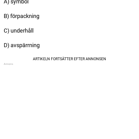
A) symbol
B) förpackning
C) underhåll
D) avspärrning