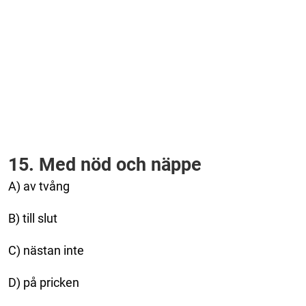
15. Med nöd och näppe
A) av tvång
B) till slut
C) nästan inte
D) på pricken