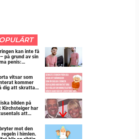
OPULÄRT
ringen kan inte få
 – på grund av sin
ma penis:
etsgivaren trodde
jag hade stånd”
orta vitsar som
nterat kommer
å dig att skratta
än du borde
iska bilden på
t Kirchsteiger har
tusentals att
tta – kan du se
ör?
bryter mot den
 regeln i himlen.