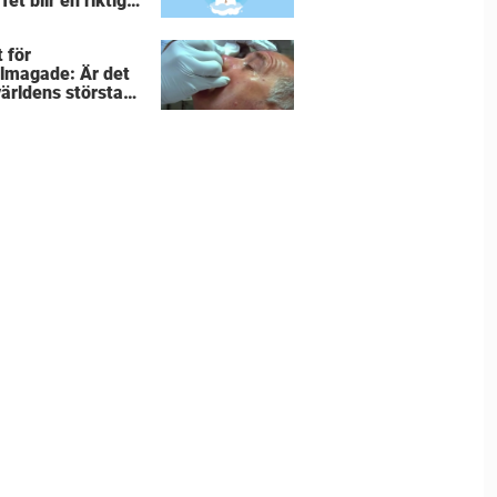
fet blir en riktigt
 för alla
andade.
 för
lmagade: Är det
världens största
rkråka”?