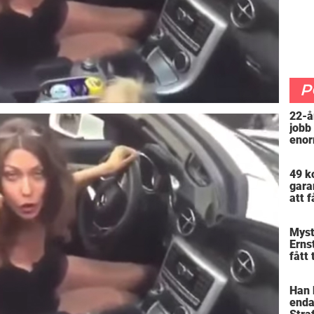
P
22-å
jobb
enor
”Arb
att 
49 k
gara
att f
mer 
Myst
Erns
fått 
skra
varf
Han 
enda