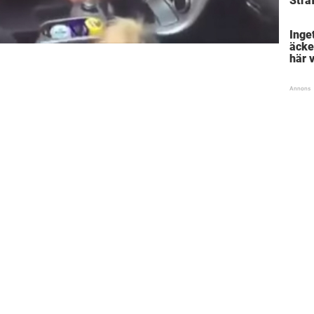
Straf
chock
inbl
Inget
äcke
här 
”sno