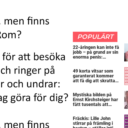
POPULÄRT
22-åringen kan inte få
jobb – på grund av sin
enorma penis:
”Arbetsgivaren trodde
att jag hade stånd”
49 korta vitsar som
garanterat kommer
att få dig att skratta
mer än du borde
Mystiska bilden på
Ernst Kirchsteiger har
fått tusentals att
skratta – kan du se
varför?
Fräckis: Lille John
stirrar på främling i