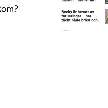
bastun – ställer intim
fråga som får gubben
att gråta
Becky är besatt av
tatueringar – har
täckt både bröst och
vagina