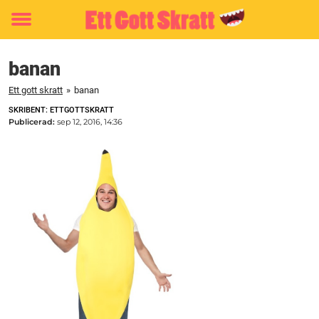
Toggle
menu
banan
Ett gott skratt
»
banan
SKRIBENT: ETTGOTTSKRATT
Publicerad:
sep 12, 2016, 14:36