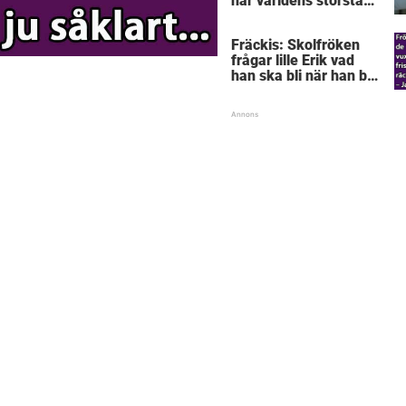
här världens största
”snorkråka”?
Fräckis: Skolfröken
frågar lille Erik vad
han ska bli när han blir
stor – svaret får
lärarinnan att svimma