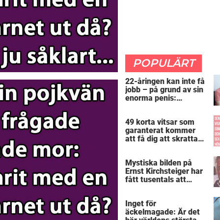
POPULÄRT
22-åringen kan inte få
jobb – på grund av sin
enorma penis:
”Arbetsgivaren trodde
att jag hade stånd”
49 korta vitsar som
garanterat kommer
att få dig att skratta
mer än du borde
Mystiska bilden på
Ernst Kirchsteiger har
fått tusentals att
skratta – kan du se
varför?
Inget för
äckelmagade: Är det