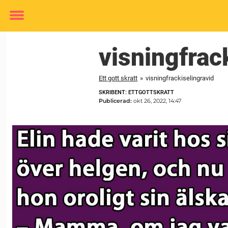
Toggle
menu
visningfrac
Ett gott skratt
»
visningfrackiselingravid
SKRIBENT: ETTGOTTSKRATT
Publicerad:
okt 26, 2022, 14:47