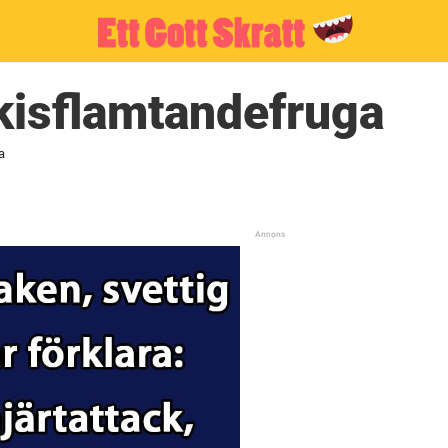
kisflamtandefruga
a