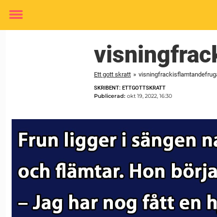
Toggle
menu
visningfrac
Ett gott skratt
»
visningfrackisflamtandefrug
SKRIBENT: ETTGOTTSKRATT
Publicerad:
okt 19, 2022, 16:30