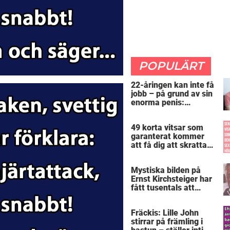
POPULÄRT
22-åringen kan inte få
jobb – på grund av sin
enorma penis:
”Arbetsgivaren trodde
att jag hade stånd”
49 korta vitsar som
garanterat kommer
att få dig att skratta
mer än du borde
Mystiska bilden på
Ernst Kirchsteiger har
fått tusentals att
skratta – kan du se
varför?
Fräckis: Lille John
stirrar på främling i