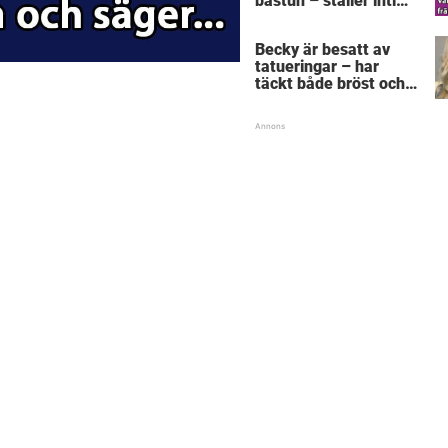
bastun – ställer intim
fråga som får gubben
att gråta
Becky är besatt av
tatueringar – har
täckt både bröst och
vagina