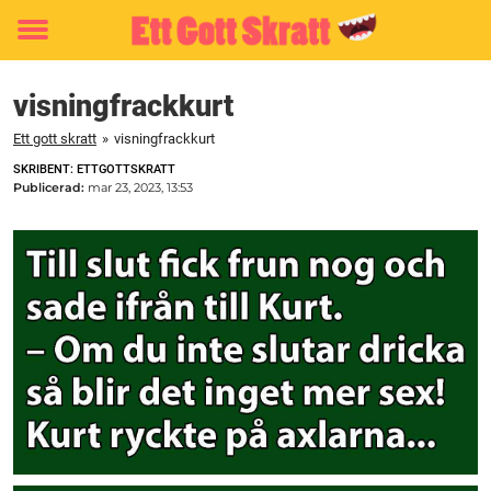
Toggle
menu
visningfrackkurt
Ett gott skratt
»
visningfrackkurt
SKRIBENT: ETTGOTTSKRATT
Publicerad:
mar 23, 2023, 13:53