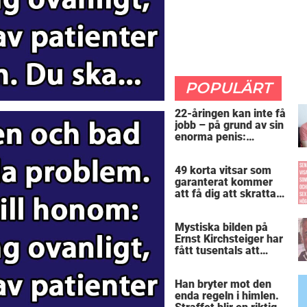
POPULÄRT
22-åringen kan inte få
jobb – på grund av sin
enorma penis:
”Arbetsgivaren trodde
att jag hade stånd”
49 korta vitsar som
garanterat kommer
att få dig att skratta
mer än du borde
Mystiska bilden på
Ernst Kirchsteiger har
fått tusentals att
skratta – kan du se
varför?
Han bryter mot den
enda regeln i himlen.