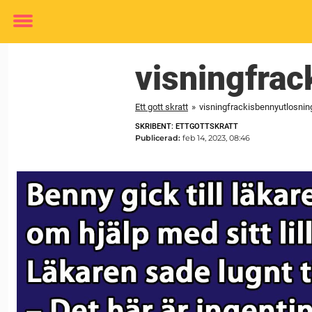
Toggle
menu
visningfrac
Ett gott skratt
»
visningfrackisbennyutlosnin
SKRIBENT: ETTGOTTSKRATT
Publicerad:
feb 14, 2023, 08:46