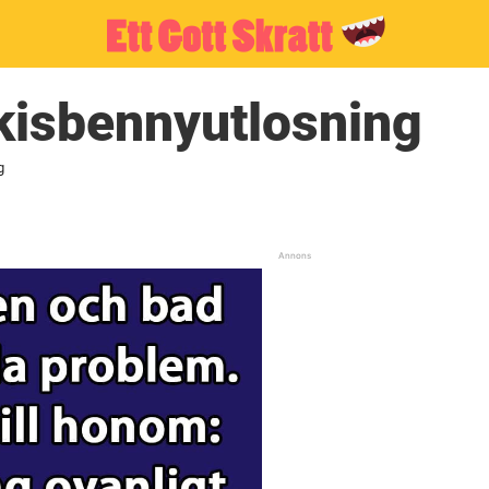
kisbennyutlosning
g