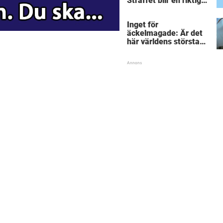
Straffet blir en riktigt
chock för alla
inblandade.
Inget för
äckelmagade: Är det
här världens största
”snorkråka”?