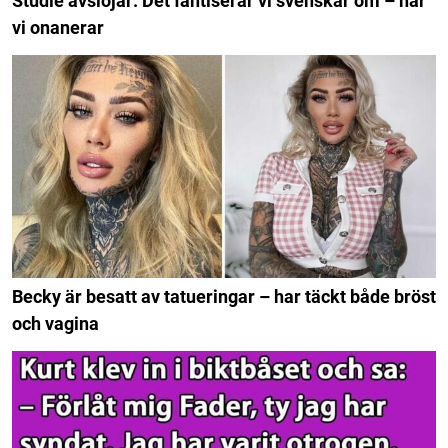
Studie avslöjar: Det fantiserar vi svenskar om – när
vi onanerar
Becky är besatt av tatueringar – har täckt både bröst
och vagina