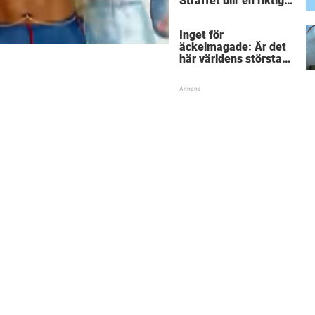
Straffet blir en riktigt
chock för alla
inblandade.
Inget för
äckelmagade: Är det
här världens största
”snorkråka”?