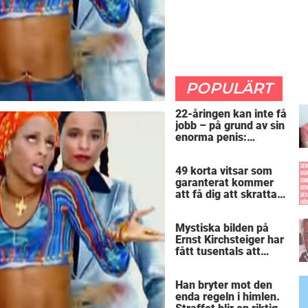
POPULÄRT
22-åringen kan inte få
jobb – på grund av sin
enorma penis:
”Arbetsgivaren trodde
att jag hade stånd”
49 korta vitsar som
garanterat kommer
att få dig att skratta
mer än du borde
Mystiska bilden på
Ernst Kirchsteiger har
fått tusentals att
skratta – kan du se
varför?
Han bryter mot den
enda regeln i himlen.