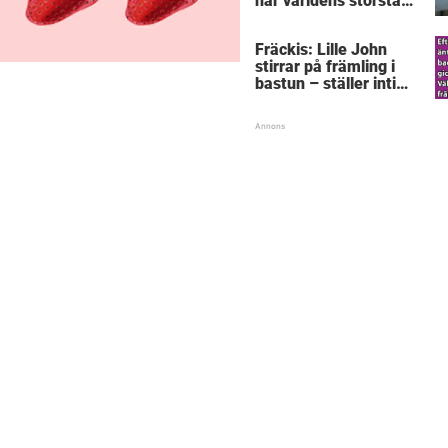
här världens största
”snorkråka”?
Fräckis: Lille John
stirrar på främling i
bastun – ställer intim
fråga som får gubben
att gråta