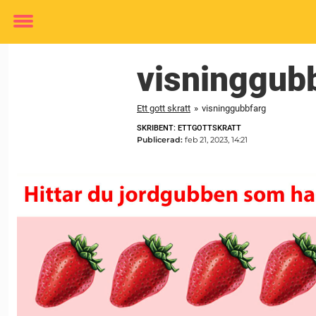
Toggle
menu
visninggub
Ett gott skratt
»
visninggubbfarg
SKRIBENT: ETTGOTTSKRATT
Publicerad:
feb 21, 2023, 14:21