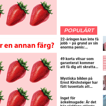
POPULÄRT
22-åringen kan inte få
jobb – på grund av sin
enorma penis:
”Arbetsgivaren trodde
att jag hade stånd”
49 korta vitsar som
garanterat kommer
att få dig att skratta
mer än du borde
Mystiska bilden på
Ernst Kirchsteiger har
fått tusentals att
skratta – kan du se
varför?
Inget för
äckelmagade: Är det