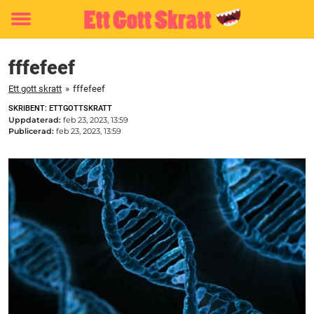
Toggle
menu
fffefeef
Ett gott skratt
»
fffefeef
SKRIBENT: ETTGOTTSKRATT
Uppdaterad:
feb 23, 2023, 13:59
Publicerad:
feb 23, 2023, 13:59