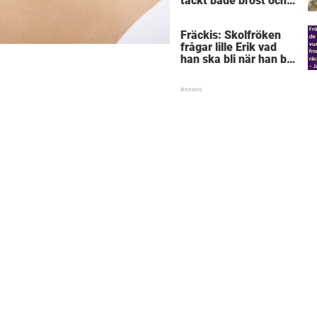
täckt både bröst och
vagina
Fräckis: Skolfröken
frågar lille Erik vad
han ska bli när han blir
stor – svaret får
lärarinnan att svimma