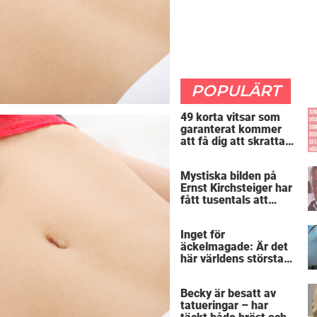
POPULÄRT
49 korta vitsar som
garanterat kommer
att få dig att skratta
mer än du borde
Mystiska bilden på
Ernst Kirchsteiger har
fått tusentals att
skratta – kan du se
varför?
Inget för
äckelmagade: Är det
här världens största
”snorkråka”?
Becky är besatt av
tatueringar – har