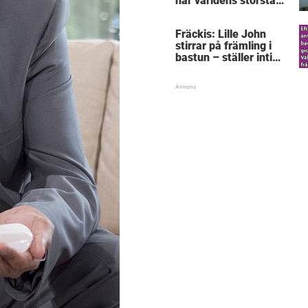
här världens största
”snorkråka”?
Fräckis: Lille John
stirrar på främling i
bastun – ställer intim
fråga som får gubben
att gråta