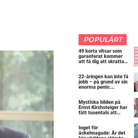
POPULÄRT
49 korta vitsar som
garanterat kommer
att få dig att skratta
mer än du borde
22-åringen kan inte få
jobb – på grund av sin
enorma penis:
”Arbetsgivaren trodde
att jag hade stånd”
Mystiska bilden på
Ernst Kirchsteiger har
fått tusentals att
skratta – kan du se
varför?
Inget för
äckelmagade: Är det