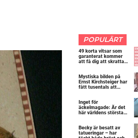
POPULÄRT
49 korta vitsar som
garanterat kommer
att få dig att skratta
mer än du borde
Mystiska bilden på
Ernst Kirchsteiger har
fått tusentals att
skratta – kan du se
varför?
Inget för
äckelmagade: Är det
här världens största
”snorkråka”?
Becky är besatt av
tatueringar – har