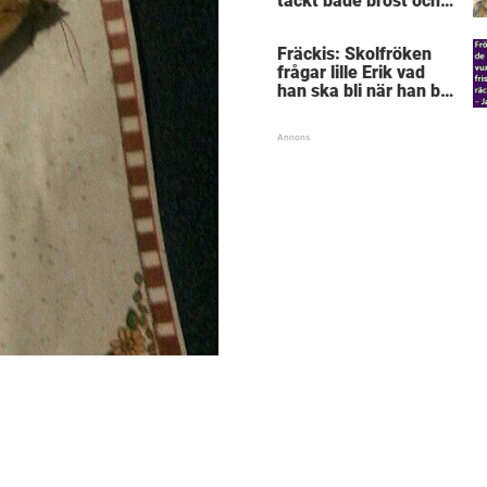
täckt både bröst och
vagina
Fräckis: Skolfröken
frågar lille Erik vad
han ska bli när han blir
stor – svaret får
lärarinnan att svimma