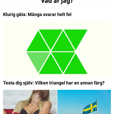
Klurig gåta: Många svarar helt fel
Testa dig själv: Vilken triangel har en annan färg?