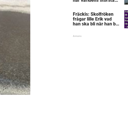
här världens största
”snorkråka”?
Fräckis: Skolfröken
frågar lille Erik vad
han ska bli när han blir
stor – svaret får
lärarinnan att svimma