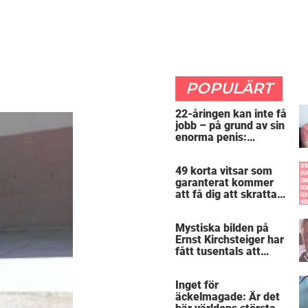
POPULÄRT
22-åringen kan inte få
jobb – på grund av sin
enorma penis:
”Arbetsgivaren trodde
att jag hade stånd”
49 korta vitsar som
garanterat kommer
att få dig att skratta
mer än du borde
Mystiska bilden på
Ernst Kirchsteiger har
fått tusentals att
skratta – kan du se
varför?
Inget för
äckelmagade: Är det