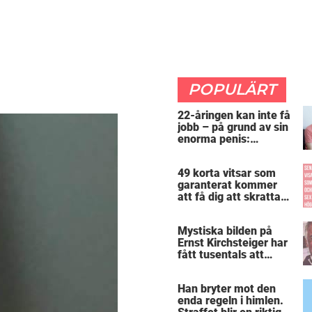
POPULÄRT
22-åringen kan inte få
jobb – på grund av sin
enorma penis:
”Arbetsgivaren trodde
att jag hade stånd”
49 korta vitsar som
garanterat kommer
att få dig att skratta
mer än du borde
Mystiska bilden på
Ernst Kirchsteiger har
fått tusentals att
skratta – kan du se
varför?
Han bryter mot den
enda regeln i himlen.