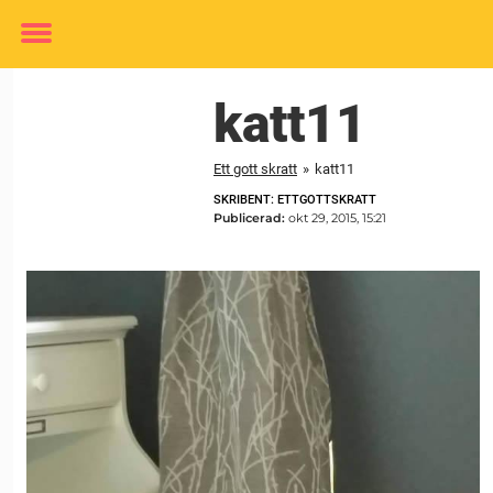
Toggle
menu
katt11
Ett gott skratt
»
katt11
SKRIBENT: ETTGOTTSKRATT
Publicerad:
okt 29, 2015, 15:21