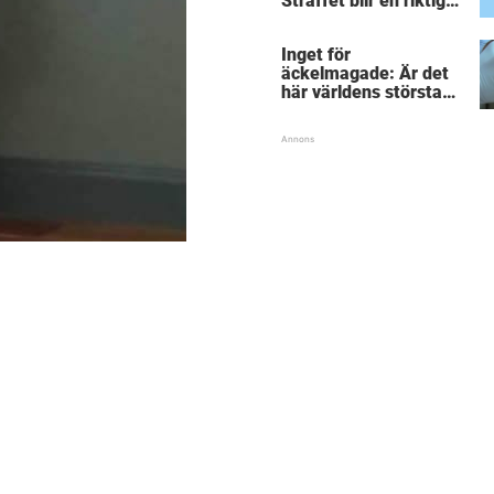
Straffet blir en riktigt
chock för alla
inblandade.
Inget för
äckelmagade: Är det
här världens största
”snorkråka”?