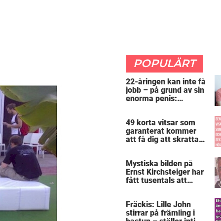
POPULÄRT
22-åringen kan inte få
jobb – på grund av sin
enorma penis:
”Arbetsgivaren trodde
att jag hade stånd”
49 korta vitsar som
garanterat kommer
att få dig att skratta
mer än du borde
Mystiska bilden på
Ernst Kirchsteiger har
fått tusentals att
skratta – kan du se
varför?
Fräckis: Lille John
stirrar på främling i