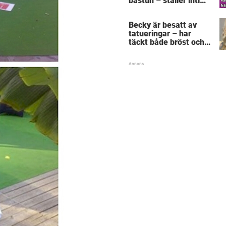
bastun – ställer intim
fråga som får gubben
att gråta
Becky är besatt av
tatueringar – har
täckt både bröst och
vagina