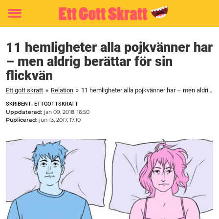
Toggle
menu
11 hemligheter alla pojkvänner har
– men aldrig berättar för sin
flickvän
Ett gott skratt
»
Relation
»
11 hemligheter alla pojkvänner har – men aldrig berättar för sin flickvän
SKRIBENT: ETTGOTTSKRATT
Uppdaterad:
jan 09, 2018, 16:50
Publicerad:
jun 13, 2017, 17:10